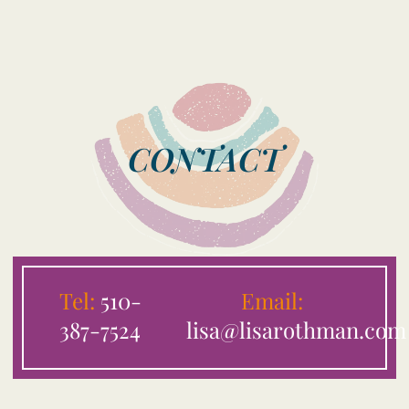
CONTACT
Tel:
510-
Email:
387-7524
lisa@lisarothman.com